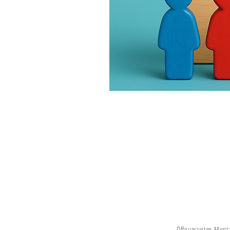
Verein Chinderhus Brienz
Schwanderstrasse 22
3855 Brienz
079 815 62 44
info@chinderhus-brienz.ch
Öffnugszeiten Monta