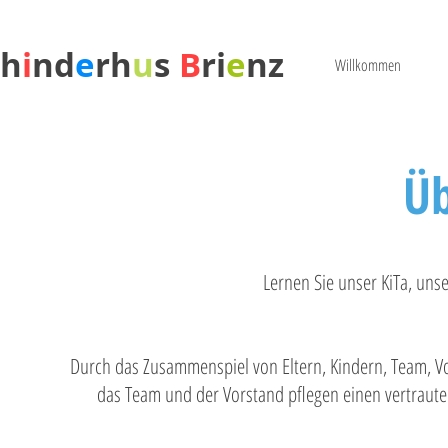
Ch
i
nd
e
rh
u
s
B
ri
e
nz
Willkommen
Üb
Lernen Sie unser KiTa, uns
Durch das Zusammenspiel von Eltern, Kindern, Team, V
das Team und der Vorstand pflegen einen vertraut