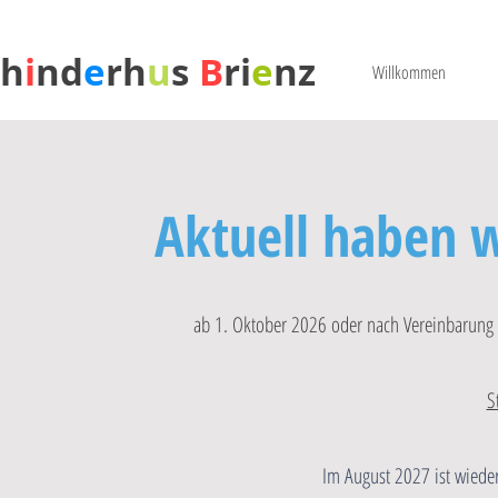
Ch
i
nd
e
rh
u
s
B
ri
e
nz
Willkommen
Aktuell haben w
ab 1. Oktober 2026 oder nach Vereinbarung
S
Im August 2027 ist wieder