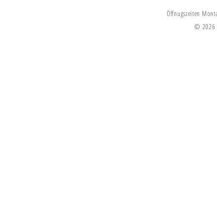
Öffnugszeiten Monta
© 2026 V