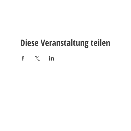
Diese Veranstaltung teilen
Verein Chinderhus Brienz
Schwanderstrasse 22
3855 Brienz
079 815 62 44
info@chinderhus-brienz.ch